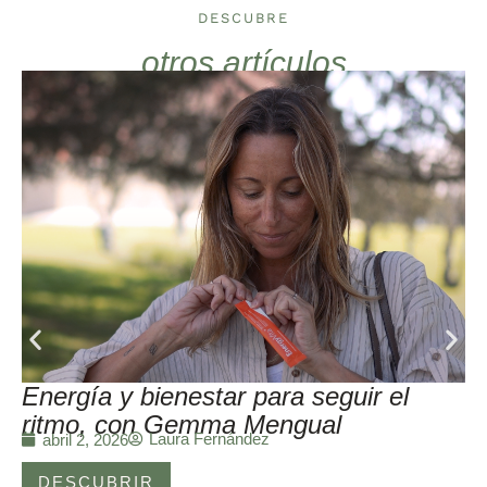
DESCUBRE
otros artículos
Energía y bienestar para seguir el
ritmo, con Gemma Mengual
Laura Fernández
abril 2, 2026
DESCUBRIR