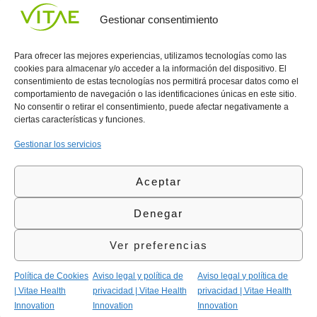
UNIRME
Gestionar consentimiento
Para ofrecer las mejores experiencias, utilizamos tecnologías como las
cookies para almacenar y/o acceder a la información del dispositivo. El
consentimiento de estas tecnologías nos permitirá procesar datos como el
comportamiento de navegación o las identificaciones únicas en este sitio.
Conocenos
Política
(+34)
No consentir o retirar el consentimiento, puede afectar negativamente a
Vitae
de
935
ciertas características y funciones.
internaciona
Privacidad
908
l
Política
700
Gestionar los servicios
Contacto
de
contacta@vitae.es
Área
Cookies
Aceptar
profesional
Política
de
Denegar
Calidad
©Vitae Health Innovation S.L. Todos los derechos
Ver preferencias
reservados.
Política de Cookies
Aviso legal y política de
Aviso legal y política de
| Vitae Health
privacidad | Vitae Health
privacidad | Vitae Health
Innovation
Innovation
Innovation