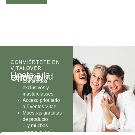
CONVIÉRTETE EN
VITALOVER
Únete a la
comunidad
Olio
Vita
Contenidos
exclusivos y
masterclasses
Acceso prioritario
a Eventos Vitae
Muestras gratuitas
de producto
…y muchas
sorpresas más