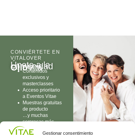
CONVIÉRTETE EN
VITALOVER
Únete a la
comunidad
Olio
Vita
Contenidos
exclusivos y
masterclasses
Acceso prioritario
a Eventos Vitae
Muestras gratuitas
de producto
…y muchas
sorpresas más
UNIRME
Gestionar consentimiento