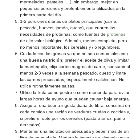
mermeladas, pasteles ….), sin embargo, mejor en
pequeñas porciones y preferiblemente utilizados en la
primera parte del día.
1-2 porciones diarias de platos principales (carne,
pescado, huevos, jamón, queso), que cubren las
necesidades de proteínas, como fuentes de
proteínas
de alto valor biológico. Además, menos completa, pero
no menos importante, los cereales y / o legumbres.
Cuidado con las grasas ya que no son compatibles con
una
buena nutrición
: preferir el aceite de oliva y limitar
la mantequilla, elija cortes magros de carne, consumir al
menos 2-3 veces a la semana pescado, queso y limite
las carnes procesadas, especialmente salchichas. No
utilice rutinariamente salsas.
Utilice la fruta como postre o como merienda para evitar
largas horas de ayuno que pueden causar baja energía.
Asegurar una buena ingesta diaria de fibra; consuma en
cada comida una ración de verduras crudas o cocidas y,
si prefiere, opte por los cereales (pasta o arroz, pan o
derivados)
Mantener una hidratación adecuada y beber más de un
litro de agua al día. Modere la ingesta de alcohol y evite