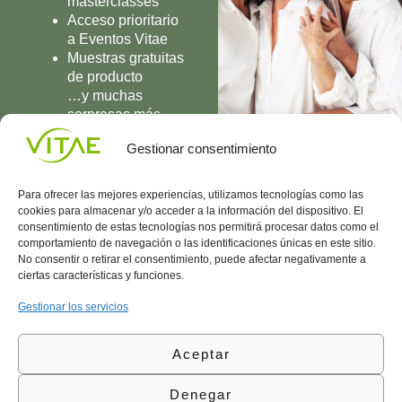
masterclasses
Acceso prioritario
a Eventos Vitae
Muestras gratuitas
de producto
…y muchas
sorpresas más
UNIRME
Gestionar consentimiento
Para ofrecer las mejores experiencias, utilizamos tecnologías como las
cookies para almacenar y/o acceder a la información del dispositivo. El
consentimiento de estas tecnologías nos permitirá procesar datos como el
comportamiento de navegación o las identificaciones únicas en este sitio.
Conocenos
Política
(+34)
No consentir o retirar el consentimiento, puede afectar negativamente a
Vitae
de
935
ciertas características y funciones.
internaciona
Privacidad
908
l
Política
700
Gestionar los servicios
Contacto
de
contacta@vitae.es
Área
Cookies
Aceptar
profesional
Política
de
Denegar
Calidad