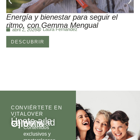
Energía y bienestar para seguir el
ritmo, con Gemma Mengual
Laura Fernández
abril 2, 2026
DESCUBRIR
CONVIÉRTETE EN
VITALOVER
Únete a la
comunidad
Olio
Vita
Contenidos
exclusivos y