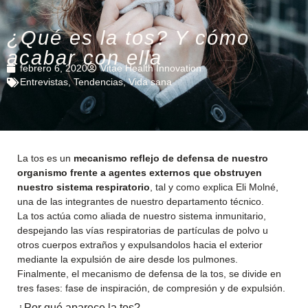
¿Qué es la tos? Y cómo
acabar con ella
febrero 6, 2020
Vitae Health Innovation
Entrevistas
,
Tendencias
,
Vida sana
La tos es un
mecanismo reflejo de defensa de nuestro
organismo frente a agentes externos que obstruyen
nuestro sistema respiratorio
, tal y como explica Eli Molné,
una de las integrantes de nuestro departamento técnico.
La tos actúa como aliada de nuestro sistema inmunitario,
despejando las vías respiratorias de partículas de polvo u
otros cuerpos extraños y expulsandolos hacia el exterior
mediante la expulsión de aire desde los pulmones.
Finalmente, el mecanismo de defensa de la tos, se divide en
tres fases: fase de inspiración, de compresión y de expulsión.
¿Por qué aparece la tos?