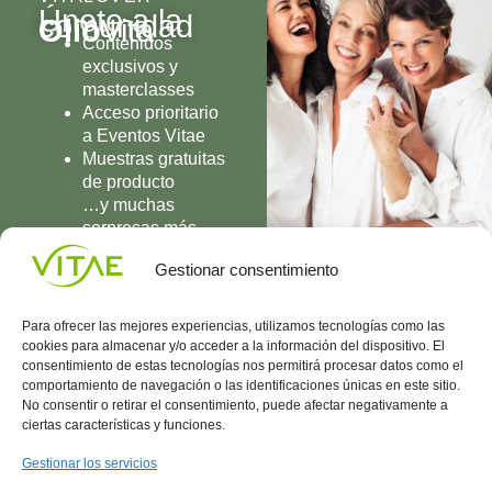
Únete a la
comunidad
Olio
Vita
Contenidos
exclusivos y
masterclasses
Acceso prioritario
a Eventos Vitae
Muestras gratuitas
de producto
…y muchas
sorpresas más
UNIRME
Gestionar consentimiento
Para ofrecer las mejores experiencias, utilizamos tecnologías como las
cookies para almacenar y/o acceder a la información del dispositivo. El
consentimiento de estas tecnologías nos permitirá procesar datos como el
comportamiento de navegación o las identificaciones únicas en este sitio.
Conocenos
Política
(+34)
No consentir o retirar el consentimiento, puede afectar negativamente a
Vitae
de
935
ciertas características y funciones.
internaciona
Privacidad
908
l
Política
700
Gestionar los servicios
Contacto
de
contacta@vitae.es