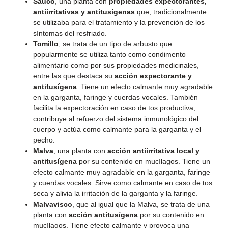
Saúco
, una planta con
propiedades expectorantes,
antiirritativas y antitusígenas
que, tradicionalmente
se utilizaba para el tratamiento y la prevención de los
síntomas del resfriado.
Tomillo
, se trata de un tipo de arbusto que
popularmente se utiliza tanto como condimento
alimentario como por sus propiedades medicinales,
entre las que destaca su
acción expectorante y
antitusígena
. Tiene un efecto calmante muy agradable
en la garganta, faringe y cuerdas vocales. También
facilita la expectoración en caso de tos productiva,
contribuye al refuerzo del sistema inmunológico del
cuerpo y actúa como calmante para la garganta y el
pecho.
Malva
, una planta con
acción antiirritativa local y
antitusígena
por su contenido en mucílagos. Tiene un
efecto calmante muy agradable en la garganta, faringe
y cuerdas vocales. Sirve como calmante en caso de tos
seca y alivia la irritación de la garganta y la faringe.
Malvavisco
, que al igual que la Malva, se trata de una
planta con
acción antitusígena
por su contenido en
mucílagos. Tiene efecto calmante y provoca una