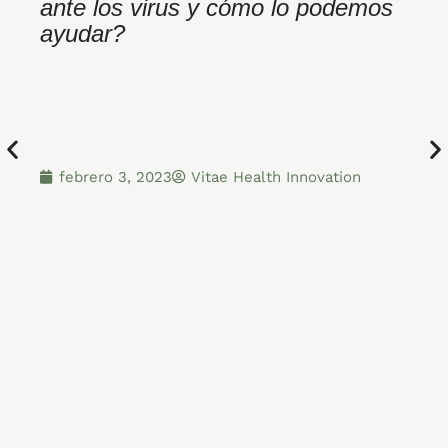
ante los virus y cómo lo podemos
i
ayudar?
febrero 3, 2023
Vitae Health Innovation