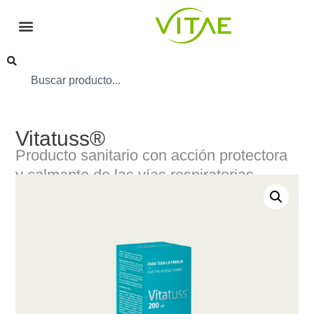
Vitatuss®
Producto sanitario con acción protectora
y calmante de las vías respiratorias.