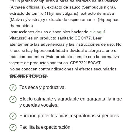
Es un jarabe compuesto a base de extracto de malvavisco
(Althaea officinalis), extracto de saúco (Sambucus nigra),
extracto de tomillo (Thymus vulgaris), extracto de malva
(Malva sylvestris) y extracto de espino amarillo (Hippophae
rhamnoides).
Instrucciones de uso disponibles haciendo
clic aquí
.
Vitatuss® es un producto sanitario CE 0477. Leer
atentamente las advertencias y las instrucciones de uso. No
lo use si hay hipersensibilidad individual o alergia a uno o
más componentes. Este producto cumple con la normativa
vigente de productos sanitarios. CPSP22150CAT
No se conocen contraindicaciones ni efectos secundarios
derivados de su uso.
BENEFICIOS
Tos seca y productiva.
Efecto calmante y agradable en garganta, faringe
y cuerdas vocales.
Función protectora vías respiratorias superiores.
Facilita la expectoración.