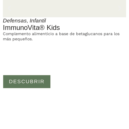
Defensas
,
Infantil
ImmunoVita® Kids
Complemento alimenticio a base de betaglucanos para los
B
más pequeños.
i
DESCUBRIR