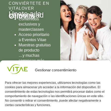
CONVIÉRTETE EN
VITALOVER
Únete a la
comunidad
Olio
Vita
Contenidos
exclusivos y
masterclasses
Acceso prioritario
a Eventos Vitae
Muestras gratuitas
de producto
…y muchas
sorpresas más
UNIRME
Gestionar consentimiento
Para ofrecer las mejores experiencias, utilizamos tecnologías como las
cookies para almacenar y/o acceder a la información del dispositivo. El
consentimiento de estas tecnologías nos permitirá procesar datos como el
comportamiento de navegación o las identificaciones únicas en este sitio.
Conocenos
Política
(+34)
No consentir o retirar el consentimiento, puede afectar negativamente a
Vitae
de
935
ciertas características y funciones.
internaciona
Privacidad
908