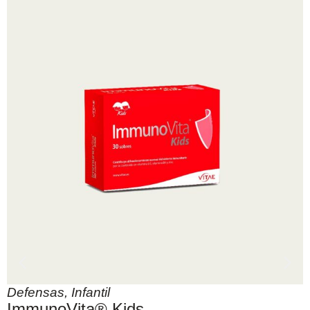
Defensas
,
Infantil
ImmunoVita® Kids