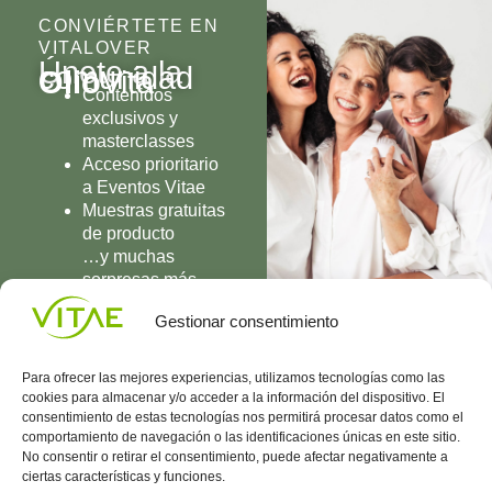
CONVIÉRTETE EN
VITALOVER
Únete a la
comunidad
Olio
Vita
Contenidos
exclusivos y
masterclasses
Acceso prioritario
a Eventos Vitae
Muestras gratuitas
de producto
…y muchas
sorpresas más
UNIRME
Gestionar consentimiento
Para ofrecer las mejores experiencias, utilizamos tecnologías como las
cookies para almacenar y/o acceder a la información del dispositivo. El
consentimiento de estas tecnologías nos permitirá procesar datos como el
comportamiento de navegación o las identificaciones únicas en este sitio.
Conocenos
Política
(+34)
No consentir o retirar el consentimiento, puede afectar negativamente a
Vitae
de
935
ciertas características y funciones.
internaciona
Privacidad
908