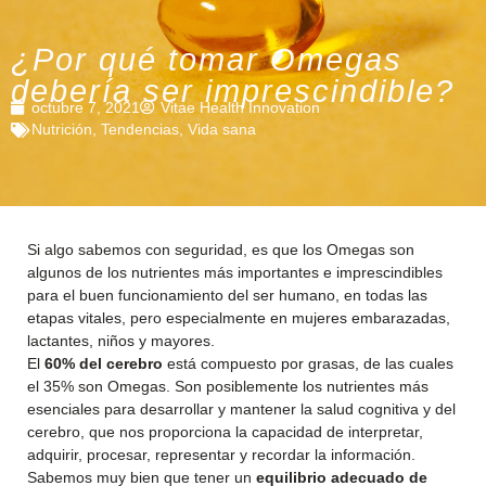
¿Por qué tomar Omegas
debería ser imprescindible?
octubre 7, 2021
Vitae Health Innovation
Nutrición
,
Tendencias
,
Vida sana
Si algo sabemos con seguridad, es que los Omegas son
algunos de los nutrientes más importantes e imprescindibles
para el buen funcionamiento del ser humano, en todas las
etapas vitales, pero especialmente en mujeres embarazadas,
lactantes, niños y mayores.
El
60% del cerebro
está compuesto por grasas, de las cuales
el 35% son Omegas. Son posiblemente los nutrientes más
esenciales para desarrollar y mantener la salud cognitiva y del
cerebro, que nos proporciona la capacidad de interpretar,
adquirir, procesar, representar y recordar la información.
Sabemos muy bien que tener un
equilibrio adecuado de