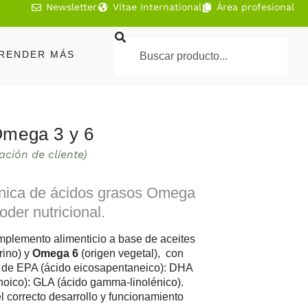
Newsletter
Vitae International
Área profesional
RENDER MÁS
mega 3 y 6
ación de cliente)
nica de ácidos grasos Omega
oder nutricional.
plemento alimenticio a base de aceites
rino) y
Omega 6
(origen vegetal), con
1 de EPA (ácido eicosapentaneico): DHA
oico): GLA (ácido gamma-linolénico).
l correcto desarrollo y funcionamiento