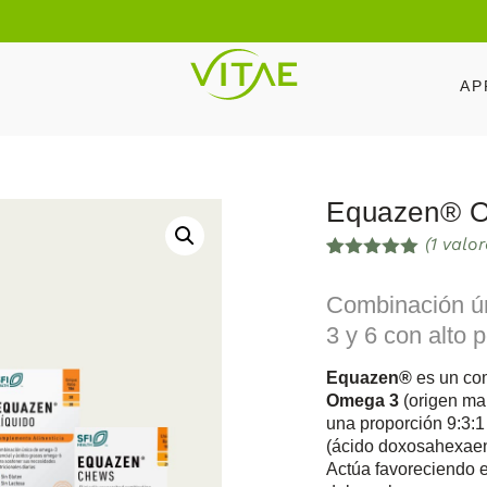
AP
Equazen® O
(
1
valor
Valorado
1
con
5.00
de
Combinación ú
5 en base
a
valoración
3 y 6 con alto p
de un
cliente
Equazen®
es un com
Omega 3
(origen ma
una proporción 9:3:
(ácido doxosahexaen
Actúa favoreciendo e