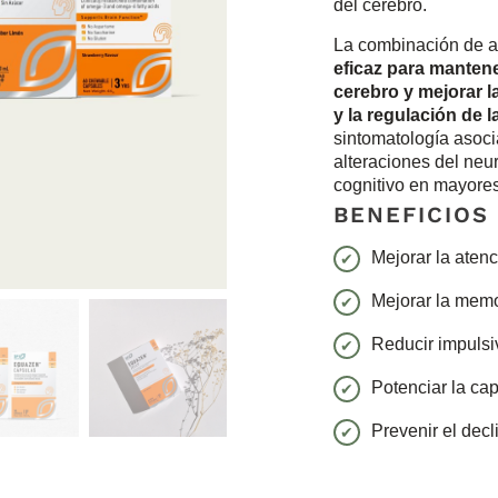
del cerebro.
La combinación de
eficaz para manten
cerebro y mejorar l
y la regulación de 
sintomatología asoc
alteraciones del neu
cognitivo en mayore
BENEFICIOS
Mejorar la aten
Mejorar la mem
Reducir impulsi
Potenciar la ca
Prevenir el decl