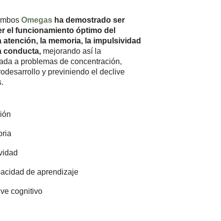
 ambos
Omegas
ha demostrado ser
er el funcionamiento óptimo del
a atención, la memoria, la impulsividad
la conducta,
mejorando así la
iada a problemas de concentración,
rodesarrollo y previniendo el declive
s.
ción
oria
vidad
pacidad de aprendizaje
ive cognitivo