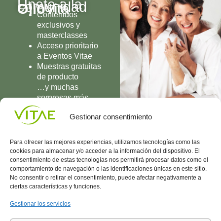
Únete a la
comunidad
Olio
Vita
Contenidos
exclusivos y
masterclasses
Acceso prioritario
a Eventos Vitae
Muestras gratuitas
de producto
…y muchas
sorpresas más
UNIRME
Gestionar consentimiento
Para ofrecer las mejores experiencias, utilizamos tecnologías como las
cookies para almacenar y/o acceder a la información del dispositivo. El
consentimiento de estas tecnologías nos permitirá procesar datos como el
comportamiento de navegación o las identificaciones únicas en este sitio.
Conocenos
Política
(+34)
No consentir o retirar el consentimiento, puede afectar negativamente a
Vitae
de
935
ciertas características y funciones.
internaciona
Privacidad
908
l
Política
700
Gestionar los servicios
Contacto
de
contacta@vitae.es
Área