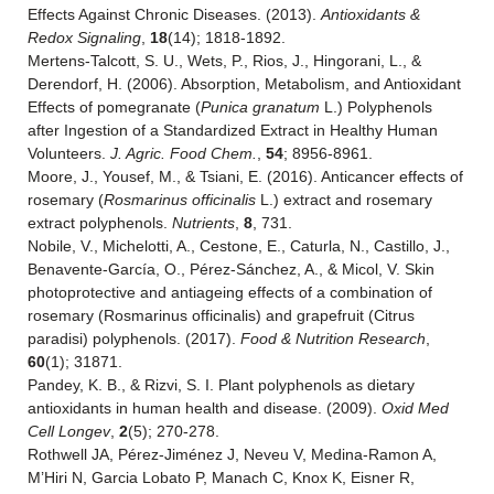
Effects Against Chronic Diseases. (2013).
Antioxidants &
Redox Signaling
,
18
(14); 1818-1892.
Mertens-Talcott, S. U., Wets, P., Rios, J., Hingorani, L., &
Derendorf, H. (2006). Absorption, Metabolism, and Antioxidant
Effects of pomegranate (
Punica granatum
L.) Polyphenols
after Ingestion of a Standardized Extract in Healthy Human
Volunteers.
J. Agric. Food Chem.
,
54
; 8956-8961.
Moore, J., Yousef, M., & Tsiani, E. (2016). Anticancer effects of
rosemary (
Rosmarinus officinalis
L.) extract and rosemary
extract polyphenols.
Nutrients
,
8
, 731.
Nobile, V., Michelotti, A., Cestone, E., Caturla, N., Castillo, J.,
Benavente-García, O., Pérez-Sánchez, A., & Micol, V. Skin
photoprotective and antiageing effects of a combination of
rosemary (Rosmarinus officinalis) and grapefruit (Citrus
paradisi) polyphenols. (2017).
Food & Nutrition Research
,
60
(1); 31871.
Pandey, K. B., & Rizvi, S. I. Plant polyphenols as dietary
antioxidants in human health and disease. (2009).
Oxid Med
Cell Longev
,
2
(5); 270-278.
Rothwell JA, Pérez-Jiménez J, Neveu V, Medina-Ramon A,
M’Hiri N, Garcia Lobato P, Manach C, Knox K, Eisner R,