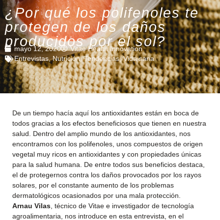
¿Por qué los polifenoles te
protegen de los daños
producidos por el sol?
mayo 12, 2020
Vitae Health Innovation
Entrevistas
,
Nutrición
,
Tendencias
,
Vida sana
De un tiempo hacía aquí los antioxidantes están en boca de
todos gracias a los efectos beneficiosos que tienen en nuestra
salud. Dentro del amplio mundo de los antioxidantes, nos
encontramos con los polifenoles, unos compuestos de origen
vegetal muy ricos en antioxidantes y con propiedades únicas
para la salud humana. De entre todos sus beneficios destaca,
el de protegernos contra los daños provocados por los rayos
solares, por el constante aumento de los problemas
dermatológicos ocasionados por una mala protección.
Arnau Vilas
, técnico de Vitae e investigador de tecnología
agroalimentaria, nos introduce en esta entrevista, en el