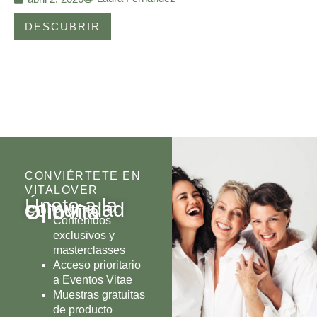
DESCUBRIR
CONVIÉRTETE EN
VITALOVER
Únete a la
comunidad
Olio
Vita
Contenidos
exclusivos y
masterclasses
Acceso prioritario
a Eventos Vitae
Muestras gratuitas
de producto