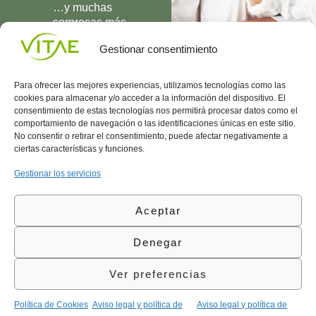
…y muchas
sorpresas más
UNIRME
Gestionar consentimiento
Para ofrecer las mejores experiencias, utilizamos tecnologías como las
cookies para almacenar y/o acceder a la información del dispositivo. El
consentimiento de estas tecnologías nos permitirá procesar datos como el
comportamiento de navegación o las identificaciones únicas en este sitio.
Conocenos
Política
(+34)
No consentir o retirar el consentimiento, puede afectar negativamente a
Vitae
de
935
ciertas características y funciones.
internaciona
Privacidad
908
l
Política
700
Gestionar los servicios
Contacto
de
contacta@vitae.es
Área
Cookies
Aceptar
profesional
Política
de
Denegar
Calidad
©Vitae Health Innovation S.L. Todos los derechos
Ver preferencias
reservados.
Política de Cookies
Aviso legal y política de
Aviso legal y política de