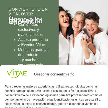
CONVIÉRTETE EN
VITALOVER
Únete a la
comunidad
Olio
Vita
Contenidos
exclusivos y
masterclasses
Acceso prioritario
a Eventos Vitae
Muestras gratuitas
de producto
…y muchas
sorpresas más
UNIRME
Gestionar consentimiento
Para ofrecer las mejores experiencias, utilizamos tecnologías como las
cookies para almacenar y/o acceder a la información del dispositivo. El
consentimiento de estas tecnologías nos permitirá procesar datos como el
comportamiento de navegación o las identificaciones únicas en este sitio.
Conocenos
Política
(+34)
No consentir o retirar el consentimiento, puede afectar negativamente a
Vitae
de
935