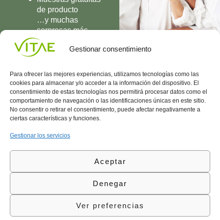
de producto
…y muchas
sorpresas más
UNIRME
Gestionar consentimiento
Para ofrecer las mejores experiencias, utilizamos tecnologías como las
cookies para almacenar y/o acceder a la información del dispositivo. El
consentimiento de estas tecnologías nos permitirá procesar datos como el
comportamiento de navegación o las identificaciones únicas en este sitio.
Conocenos
Política
(+34)
No consentir o retirar el consentimiento, puede afectar negativamente a
Vitae
de
935
ciertas características y funciones.
internaciona
Privacidad
908
l
Política
700
Gestionar los servicios
Contacto
de
contacta@vitae.es
Área
Cookies
Aceptar
profesional
Política
de
Denegar
Calidad
©Vitae Health Innovation S.L. Todos los derechos
Ver preferencias
reservados.