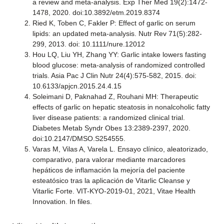
a review and meta-analysis. Exp Ther Med 19(2):1472-
1478, 2020. doi:10.3892/etm.2019.8374
Ried K, Toben C, Fakler P: Effect of garlic on serum
lipids: an updated meta-analysis. Nutr Rev 71(5):282-
299, 2013. doi: 10.1111/nure.12012
Hou LQ, Liu YH, Zhang YY: Garlic intake lowers fasting
blood glucose: meta-analysis of randomized controlled
trials. Asia Pac J Clin Nutr 24(4):575-582, 2015. doi:
10.6133/apjcn.2015.24.4.15
Soleimani D, Paknahad Z, Rouhani MH: Therapeutic
effects of garlic on hepatic steatosis in nonalcoholic fatty
liver disease patients: a randomized clinical trial.
Diabetes Metab Syndr Obes 13:2389-2397, 2020.
doi:10.2147/DMSO.S254555.
Varas M, Vilas A, Varela L. Ensayo clínico, aleatorizado,
comparativo, para valorar mediante marcadores
hepáticos de inflamación la mejoría del paciente
esteatósico tras la aplicación de Vitarlic Cleanse y
Vitarlic Forte. VIT-KYO-2019-01, 2021, Vitae Health
Innovation. In files.