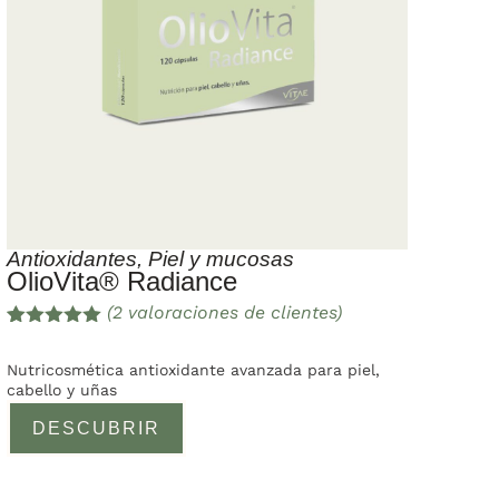
Antioxidantes
,
Piel y mucosas
OlioVita® Radiance
(
2
valoraciones de clientes)
Valorado
2
con
5.00
de
Nutricosmética antioxidante avanzada para piel,
5 en base
cabello y uñas
a
valoracione
DESCUBRIR
s de
clientes