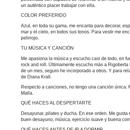
un auténtico placer trabajar con ella.
COLOR PREFERIDO
Azul, en toda su gama, me encanta para decorar, espe
mar y el cielo, en todos sus tonos. Para vestir me enc
pelirrojo.
TU MÚSICA Y CANCIÓN
Me apasiona la música y escucho casi de todo, en fu
rock and roll. Últimamente escucho más a Rigoberta 
de un mes, seguro he incorporado a otros. Y para re
de Diana Krall.
Respecto a canciones, no tengo una canción única. M
Malla.
QUÉ HACES AL DESPERTARTE
Desayunar, pilates y ducha. En ese orden. Me gusta 
buen desayuno, música, ejercicio suave y buena co
QUÉ HACES ANTES DE IR A DORMIR