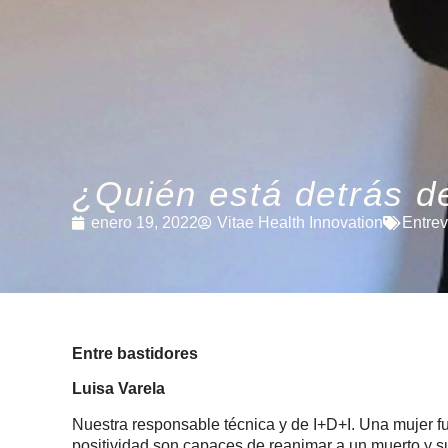
¿Quién está detrás d
enero 19, 2022
Vitae Health Innovation
Entrev
Entre bastidores
Luisa Varela
Nuestra responsable técnica y de I+D+I. Una mujer fu
positividad son capaces de reanimar a un muerto y s