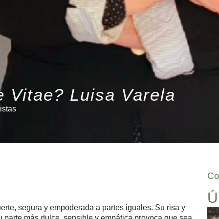
e Vitae? Luisa Varela
istas
Co
Ú
erte, segura y empoderada a partes iguales. Su risa y
u parte más dulce, sensible y empática provoca que sea