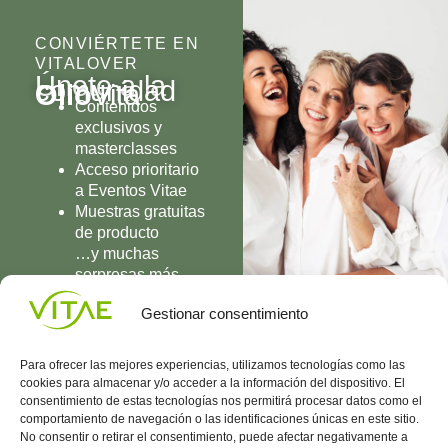
CONVIÉRTETE EN
VITALOVER
Únete a la
comunidad
Olio
Vita
Contenidos
exclusivos y
masterclasses
Acceso prioritario
a Eventos Vitae
Muestras gratuitas
de producto
…y muchas
sorpresas más
UNIRME
Gestionar consentimiento
Para ofrecer las mejores experiencias, utilizamos tecnologías como las
cookies para almacenar y/o acceder a la información del dispositivo. El
consentimiento de estas tecnologías nos permitirá procesar datos como el
comportamiento de navegación o las identificaciones únicas en este sitio.
Conocenos
Política
(+34)
No consentir o retirar el consentimiento, puede afectar negativamente a
Vitae
de
935