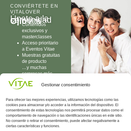
CONVIÉRTETE EN
VITALOVER
Únete a la
comunidad
Olio
Vita
Contenidos
exclusivos y
masterclasses
Acceso prioritario
a Eventos Vitae
Muestras gratuitas
de producto
…y muchas
sorpresas más
UNIRME
Gestionar consentimiento
Para ofrecer las mejores experiencias, utilizamos tecnologías como las
cookies para almacenar y/o acceder a la información del dispositivo. El
consentimiento de estas tecnologías nos permitirá procesar datos como el
comportamiento de navegación o las identificaciones únicas en este sitio.
Conocenos
Política
(+34)
No consentir o retirar el consentimiento, puede afectar negativamente a
Vitae
de
935
ciertas características y funciones.
internaciona
Privacidad
908