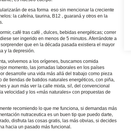
ularizarán de esa forma eso sin mencionar la creciente
os: la cafeína, taurina, B12 , guaraná y otros en la
s.
mir, café tras café , dulces, bebidas energéticas; correr
udiese ser ingerido en menos de 5 minutos. Aferrándote a
 sorprender que en la década pasada existiera el mayor
a y la depresión.
ta, volvemos a los orígenes, buscamos comida
ejor momento, las jornadas laborales en los países
or desarrolle una vida más allá del trabajo como pieza
 de tiendas de batidos naturales energéticos, con piña,
s y aun más ver la calle mixta, si!, del convencional
da velocidad y los «más naturales» con propuestas de
mente recomiendo lo que me funciona, si demandas más
entación nutraceutica es un buen tip que puedo darte,
do, disfruta las cosas gratis, las más obvias, si decides
iona hacia un pasado más funcional.