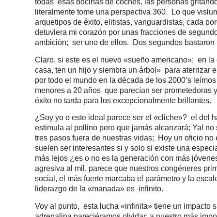
todas esas bocinas de coches, las personas gritando
literalmente tome una perspectiva 360. Lo que vislu
arquetipos de éxito, elitistas, vanguardistas, cada p
detuviera mi corazón por unas fracciones de segundo 
ambición; ser uno de ellos. Dos segundos bastaron 
Claro, si este es el nuevo «sueño americano»; en l
casa, ten un hijo y siembra un árbol» para aterrizar e
por todo el mundo en la década de los 2000’s leímo
menores a 20 años que parecían ser prometedoras y a
éxito no tarda para los excepcionalmente brillantes.
¿Soy yo o este ideal parece ser el «cliche»? el del h
estimula al pollino pero que jamás alcanzará; Ya! n
tres pasos fuera de nuestras vidas; Hoy un oficio no 
suelen ser interesantes si y solo si existe una espec
más lejos ¿es o no es la generación con más jóvene
agresiva al mil, parece que nuestros congéneres pri
social, el más fuerte marcaba el parámetro y la escal
liderazgo de la «manada» es infinito.
Voy al punto, esta lucha «infinita» tiene un impacto s
adrenalina pareciéramos olvidar; a nuestro más impor