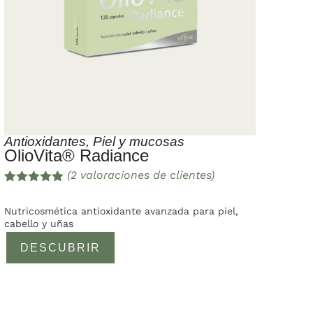
Antioxidantes
,
Piel y mucosas
OlioVita® Radiance
(
2
valoraciones de clientes)
Valorado
2
con
5.00
de
Nutricosmética antioxidante avanzada para piel,
5 en base
cabello y uñas
a
valoracione
DESCUBRIR
s de
clientes