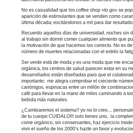
No es casualidad que los coffee shop «to go» se pop
aparición de estimulantes que se venden como caramel
última década; excitándonos a mil para dar resultado
Recuerdo aquellos días de universidad, noches sin dor
al trabajo sin dormir comer cualquier alimento que p
la motivación de que hacemos los correcto. No es de
número de muertes relacionadas con el estrés la fatig
Ser verde está de moda y es una moda que me encan
orgánica, los centros de salud parecen estar en su m
desarrollados están diseñadas para que el colaborad
importante; me alegra comprobar el creciente número
canónigos, espinacas entre un millón de combinacione
café para llevar en la mano de miles caminando a to
bebida más naturales.
¿Cambiaremos el sistema? yo no lo creo… personal
de tu cuerpo CUIDALO!!! solo tienes uno, la complem
come orgánico, sin conservantes, haz ejercicio modera
vivir el sueño de los 2000’s hazte un favor y evoluc