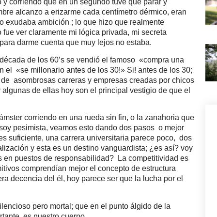
 y corriendo que en un segundo tuve que parar y
mbre alcanzo a erizarme cada centímetro dérmico, eran
oro exudaba ambición ; lo que hizo que realmente
fue ver claramente mi lógica privada, mi secreta
para darme cuenta que muy lejos no estaba.
a década de los 60’s se vendió el famoso «compra una
n el «se millonario antes de los 30!» Si! antes de los 30;
s de asombrosas carreras y empresas creadas por chicos
lgunas de ellas hoy son el principal vestigio de que el
ámster corriendo en una rueda sin fin, o la zanahoria que
o soy pesimista, veamos esto dando dos pasos o mejor
es suficiente, una carrera universitaria parece poco, dos
ialización y esta es un destino vanguardista; ¿es así? voy
s en puestos de responsabilidad? La competitividad es
mitivos comprendían mejor el concepto de estructura
era decencia del él, hoy parece ser que la lucha por el
ilencioso pero mortal; que en el punto álgido de la
tante, es nuestro cuerpo.