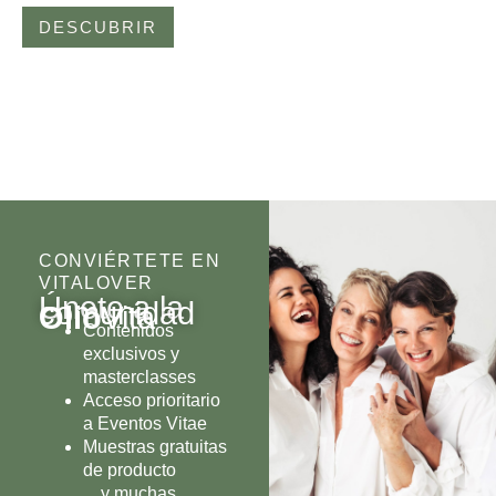
DESCUBRIR
CONVIÉRTETE EN
VITALOVER
Únete a la
comunidad
Olio
Vita
Contenidos
exclusivos y
masterclasses
Acceso prioritario
a Eventos Vitae
Muestras gratuitas
de producto
…y muchas