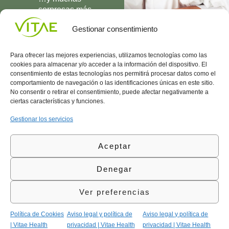
sorpresas más
UNIRME
Gestionar consentimiento
Para ofrecer las mejores experiencias, utilizamos tecnologías como las
cookies para almacenar y/o acceder a la información del dispositivo. El
consentimiento de estas tecnologías nos permitirá procesar datos como el
comportamiento de navegación o las identificaciones únicas en este sitio.
Conocenos
Política
(+34)
No consentir o retirar el consentimiento, puede afectar negativamente a
Vitae
de
935
ciertas características y funciones.
internaciona
Privacidad
908
l
Política
700
Gestionar los servicios
Contacto
de
contacta@vitae.es
Área
Cookies
Aceptar
profesional
Política
de
Denegar
Calidad
©Vitae Health Innovation S.L. Todos los derechos
Ver preferencias
reservados.
Política de Cookies
Aviso legal y política de
Aviso legal y política de
| Vitae Health
privacidad | Vitae Health
privacidad | Vitae Health