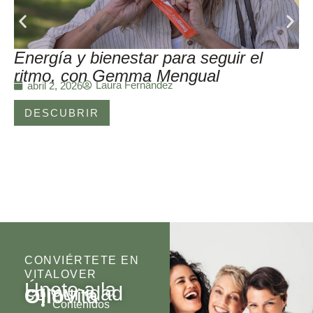
Energía y bienestar para seguir el
ritmo, con Gemma Mengual
Laura Fernández
abril 2, 2026
DESCUBRIR
CONVIÉRTETE EN
VITALOVER
Únete a la
comunidad
Olio
Vita
Contenidos