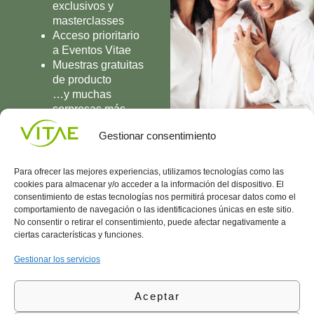
exclusivos y
masterclasses
Acceso prioritario
a Eventos Vitae
Muestras gratuitas
de producto
…y muchas
sorpresas más
UNIRME
Gestionar consentimiento
Para ofrecer las mejores experiencias, utilizamos tecnologías como las
cookies para almacenar y/o acceder a la información del dispositivo. El
consentimiento de estas tecnologías nos permitirá procesar datos como el
comportamiento de navegación o las identificaciones únicas en este sitio.
Conocenos
Política
(+34)
No consentir o retirar el consentimiento, puede afectar negativamente a
Vitae
de
935
ciertas características y funciones.
internaciona
Privacidad
908
l
Política
700
Gestionar los servicios
Contacto
de
contacta@vitae.es
Área
Cookies
Aceptar
profesional
Política