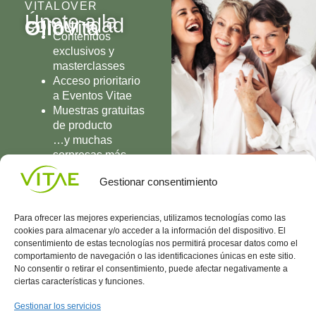
VITALOVER
Únete a la
comunidad
Olio
Vita
Contenidos
exclusivos y
masterclasses
Acceso prioritario
a Eventos Vitae
Muestras gratuitas
de producto
…y muchas
sorpresas más
UNIRME
Gestionar consentimiento
Para ofrecer las mejores experiencias, utilizamos tecnologías como las
cookies para almacenar y/o acceder a la información del dispositivo. El
consentimiento de estas tecnologías nos permitirá procesar datos como el
comportamiento de navegación o las identificaciones únicas en este sitio.
Conocenos
Política
(+34)
No consentir o retirar el consentimiento, puede afectar negativamente a
Vitae
de
935
ciertas características y funciones.
internaciona
Privacidad
908
l
Política
700
Gestionar los servicios