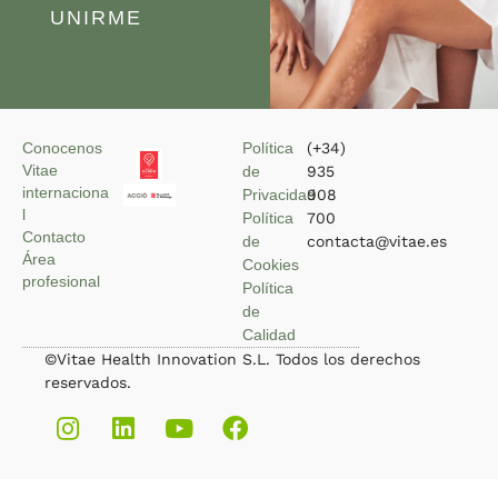
UNIRME
Conocenos
Política
(+34)
Vitae
de
935
internaciona
Privacidad
908
l
Política
700
Contacto
de
contacta@vitae.es
Área
Cookies
profesional
Política
de
Calidad
©Vitae Health Innovation S.L. Todos los derechos
reservados.