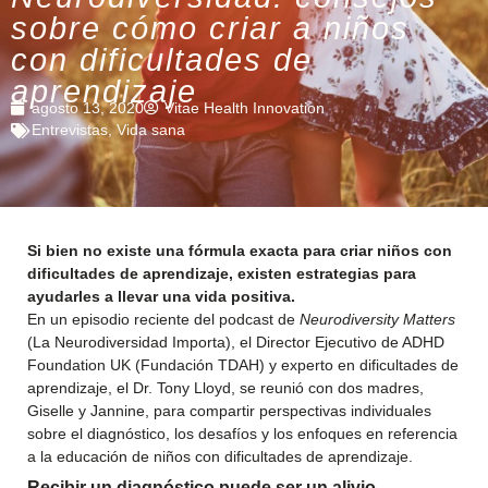
sobre cómo criar a niños
con dificultades de
aprendizaje
agosto 13, 2020
Vitae Health Innovation
Entrevistas
,
Vida sana
Si bien no existe una fórmula exacta para criar niños con
dificultades de aprendizaje, existen estrategias para
ayudarles a llevar una vida positiva.
En un episodio reciente del podcast de
Neurodiversity Matters
(La Neurodiversidad Importa), el Director Ejecutivo de ADHD
Foundation UK (Fundación TDAH) y experto en dificultades de
aprendizaje, el Dr. Tony Lloyd, se reunió con dos madres,
Giselle y Jannine, para compartir perspectivas individuales
sobre el diagnóstico, los desafíos y los enfoques en referencia
a la educación de niños con dificultades de aprendizaje.
Recibir un diagnóstico puede ser un alivio