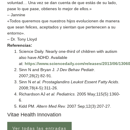
voluntad… Una vez se dan cuenta de que estás de su lado,
pase lo que pase, obtienes lo mejor de ellos.»
– Jannine
«Todos queremos que nuestros hijos evolucionen de manera
que sean felices, aceptados y sientan que pertenecen a su
entorno».
– Dr. Tony Lloyd
Referencias:
Science Daily. Nearly one-third of children with autism
also have ADHD. Available
at:
https://www.sciencedaily.com/releases/2013/06/1306
Sinn N and Bryan J.
J Dev Behav Pediatr
.
2007;28(2):82-91.
Sinn N
et al.
Prostaglandins Leukot Essent Fatty Acids
.
2008;78(4-5):311-26.
Richardson AJ
et al. Pediatrics.
2005 May;115(5):1360-
6.
Kidd PM.
Altern Med Rev.
2007 Sep;12(3):207-27.
Vitae Health Innovation
Ver todas las entradas