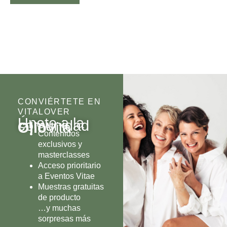
CONVIÉRTETE EN
VITALOVER
Únete a la
comunidad
Olio
Vita
Contenidos
exclusivos y
masterclasses
Acceso prioritario
a Eventos Vitae
Muestras gratuitas
de producto
…y muchas
sorpresas más