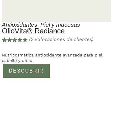
Antioxidantes
,
Piel y mucosas
OlioVita® Radiance
(
2
valoraciones de clientes)
Valorado
2
con
5.00
de
Nutricosmética antioxidante avanzada para piel,
5 en base
cabello y uñas
a
valoracione
DESCUBRIR
s de
clientes