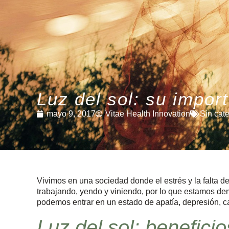
Luz del sol: su impor
mayo 9, 2017
Vitae Health Innovation
Sin cat
Vivimos en una sociedad donde el estrés y la falta
trabajando, yendo y viniendo, por lo que estamos demas
podemos entrar en un estado de apatía, depresión, 
Luz del sol: beneficio