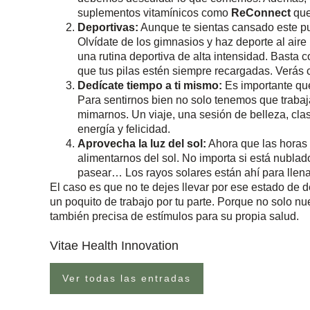
suplementos vitamínicos como
ReConnect
que
Deportivas:
Aunque te sientas cansado este p
Olvídate de los gimnasios y haz deporte al aire 
una rutina deportiva de alta intensidad. Basta 
que tus pilas estén siempre recargadas. Verás
Dedícate tiempo a ti mismo:
Es importante que 
Para sentirnos bien no solo tenemos que trab
mimarnos. Un viaje, una sesión de belleza, clas
energía y felicidad.
Aprovecha la luz del sol:
Ahora que las horas 
alimentarnos del sol. No importa si está nublado
pasear… Los rayos solares están ahí para llena
El caso es que no te dejes llevar por ese estado de 
un poquito de trabajo por tu parte. Porque no solo n
también precisa de estímulos para su propia salud.
Vitae Health Innovation
Ver todas las entradas