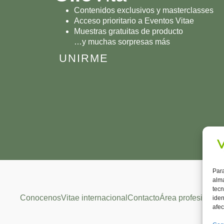
Contenidos exclusivos y masterclasses
Acceso prioritario a Eventos Vitae
Muestras gratuitas de producto
…y muchas sorpresas más
UNIRME
Para
alma
tecn
Conocenos
Vitae internacional
Contacto
Área profesional
iden
afec