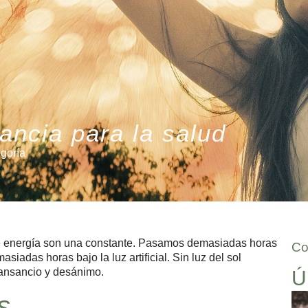
tancia para la salud
egoría
 de energía son una constante. Pasamos demasiadas horas
Co
iadas horas bajo la luz artificial. Sin luz del sol
cansancio y desánimo.
Ú
s