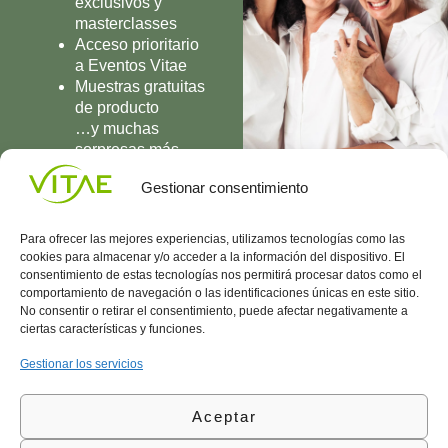
exclusivos y
masterclasses
Acceso prioritario
a Eventos Vitae
Muestras gratuitas
de producto
…y muchas
sorpresas más
UNIRME
Gestionar consentimiento
Para ofrecer las mejores experiencias, utilizamos tecnologías como las
cookies para almacenar y/o acceder a la información del dispositivo. El
consentimiento de estas tecnologías nos permitirá procesar datos como el
comportamiento de navegación o las identificaciones únicas en este sitio.
Conocenos
Política
(+34)
No consentir o retirar el consentimiento, puede afectar negativamente a
Vitae
de
935
ciertas características y funciones.
internaciona
Privacidad
908
l
Política
700
Gestionar los servicios
Contacto
de
contacta@vitae.es
Área
Cookies
Aceptar
profesional
Política
de