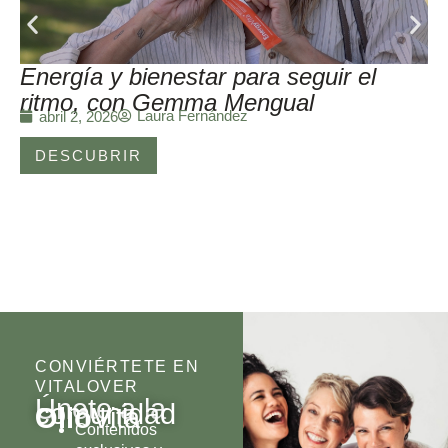
Energía y bienestar para seguir el
ritmo, con Gemma Mengual
Laura Fernández
abril 2, 2026
DESCUBRIR
CONVIÉRTETE EN
VITALOVER
Únete a la
comunidad
Olio
Vita
Contenidos