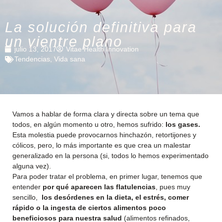
La solución definitiva para
un vientre plano
julio 13, 2017
Vitae Health Innovation
Tendencias
,
Vida sana
Vamos a hablar de forma clara y directa sobre un tema que
todos, en algún momento u otro, hemos sufrido:
los gases.
Esta molestia puede provocarnos hinchazón, retortijones y
cólicos, pero, lo más importante es que crea un malestar
generalizado en la persona (si, todos lo hemos experimentado
alguna vez).
Para poder tratar el problema, en primer lugar, tenemos que
entender
por qué aparecen las flatulencias
, pues muy
sencillo,
los desórdenes en la dieta, el estrés, comer
rápido o la ingesta de ciertos alimentos poco
beneficiosos para nuestra salud
(alimentos refinados,