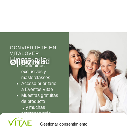
CONVIÉRTETE EN
VITALOVER
Únete a la
comunidad
Olio
Vita
Contenidos
exclusivos y
masterclasses
Acceso prioritario
a Eventos Vitae
Muestras gratuitas
de producto
…y muchas
sorpresas más
UNIRME
Gestionar consentimiento