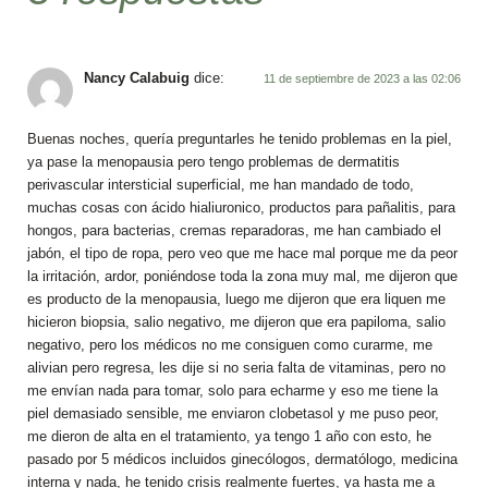
Nancy Calabuig
dice:
11 de septiembre de 2023 a las 02:06
Buenas noches, quería preguntarles he tenido problemas en la piel,
ya pase la menopausia pero tengo problemas de dermatitis
perivascular intersticial superficial, me han mandado de todo,
muchas cosas con ácido hialiuronico, productos para pañalitis, para
hongos, para bacterias, cremas reparadoras, me han cambiado el
jabón, el tipo de ropa, pero veo que me hace mal porque me da peor
la irritación, ardor, poniéndose toda la zona muy mal, me dijeron que
es producto de la menopausia, luego me dijeron que era liquen me
hicieron biopsia, salio negativo, me dijeron que era papiloma, salio
negativo, pero los médicos no me consiguen como curarme, me
alivian pero regresa, les dije si no seria falta de vitaminas, pero no
me envían nada para tomar, solo para echarme y eso me tiene la
piel demasiado sensible, me enviaron clobetasol y me puso peor,
me dieron de alta en el tratamiento, ya tengo 1 año con esto, he
pasado por 5 médicos incluidos ginecólogos, dermatólogo, medicina
interna y nada, he tenido crisis realmente fuertes, ya hasta me a