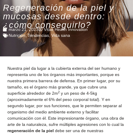
Regeneración de la piel y
mucosas desde dentro:
¿cómo conseguirlo?
marzo 21, 2023
Vitae Health Innovation
Nutrición
,
Tendencias
,
Vida sana
Nuestra piel da lugar a la cubierta externa del ser humano y
representa uno de los órganos más importantes, porque es
nuestra primera barrera de defensa. En primer lugar, por su
tamaño, es el órgano más grande, ya que cubre una
2
superficie alrededor de 2m
y un peso de 4-5kg
(aproximadamente el 6% del peso corporal total). Y en
segundo lugar, por sus funciones, que le permiten separar al
organismo del medio ambiente externo y facilitar
comunicación con él. Este impresionante órgano, una obra de
arte de la naturaleza, sufre múltiples agresiones con lo cual la
regeneración de la piel
debe ser una de nuestras