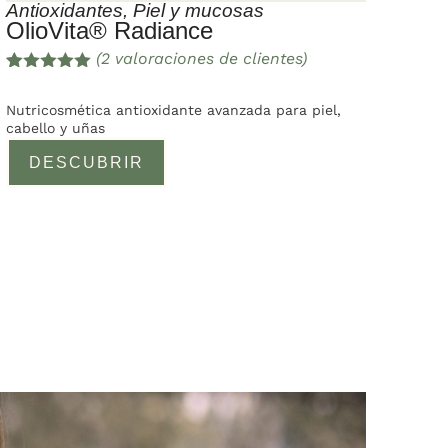
Antioxidantes
,
Piel y mucosas
OlioVita® Radiance
(
2
valoraciones de clientes)
Valorado
2
con
5.00
de
Nutricosmética antioxidante avanzada para piel,
5 en base
cabello y uñas
a
valoracione
DESCUBRIR
s de
clientes