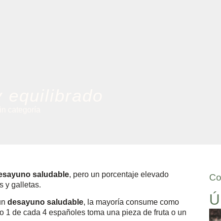
 equilibrado
in categoría
esayuno saludable
, pero un porcentaje elevado
Co
 y galletas.
Ú
un
desayuno saludable
, la mayoría consume como
ólo 1 de cada 4 españoles toma una pieza de fruta o un