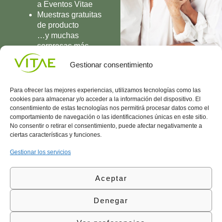
a Eventos Vitae
Muestras gratuitas
de producto
…y muchas
sorpresas más
UNIRME
Gestionar consentimiento
Para ofrecer las mejores experiencias, utilizamos tecnologías como las
cookies para almacenar y/o acceder a la información del dispositivo. El
consentimiento de estas tecnologías nos permitirá procesar datos como el
comportamiento de navegación o las identificaciones únicas en este sitio.
Conocenos
Política
(+34)
No consentir o retirar el consentimiento, puede afectar negativamente a
Vitae
de
935
ciertas características y funciones.
internaciona
Privacidad
908
l
Política
700
Gestionar los servicios
Contacto
de
contacta@vitae.es
Área
Cookies
Aceptar
profesional
Política
de
Denegar
Calidad
©Vitae Health Innovation S.L. Todos los derechos