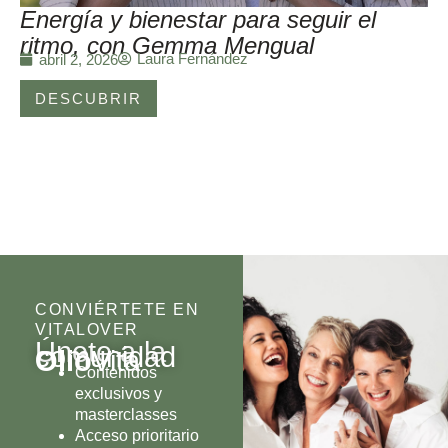
Energía y bienestar para seguir el
ritmo, con Gemma Mengual
Laura Fernández
abril 2, 2026
DESCUBRIR
CONVIÉRTETE EN
VITALOVER
Únete a la
comunidad
Olio
Vita
Contenidos
exclusivos y
masterclasses
Acceso prioritario