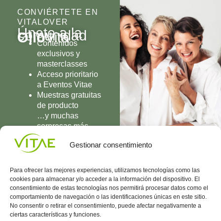
CONVIÉRTETE EN
VITALOVER
Únete a la
comunidad
Olio
Vita
Contenidos
exclusivos y
masterclasses
Acceso prioritario
a Eventos Vitae
Muestras gratuitas
de producto
…y muchas
sorpresas más
UNIRME
Gestionar consentimiento
Para ofrecer las mejores experiencias, utilizamos tecnologías como las
cookies para almacenar y/o acceder a la información del dispositivo. El
consentimiento de estas tecnologías nos permitirá procesar datos como el
comportamiento de navegación o las identificaciones únicas en este sitio.
Conocenos
Política
(+34)
No consentir o retirar el consentimiento, puede afectar negativamente a
Vitae
de
935
ciertas características y funciones.
internaciona
Privacidad
908