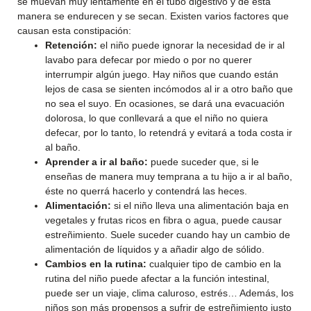
se muevan muy lentamente en el tubo digestivo y de esta
manera se endurecen y se secan. Existen varios factores que
causan esta constipación:
Retención:
el niño puede ignorar la necesidad de ir al
lavabo para defecar por miedo o por no querer
interrumpir algún juego. Hay niños que cuando están
lejos de casa se sienten incómodos al ir a otro baño que
no sea el suyo. En ocasiones, se dará una evacuación
dolorosa, lo que conllevará a que el niño no quiera
defecar, por lo tanto, lo retendrá y evitará a toda costa ir
al baño.
Aprender a ir al baño:
puede suceder que, si le
enseñas de manera muy temprana a tu hijo a ir al baño,
éste no querrá hacerlo y contendrá las heces.
Alimentación:
si el niño lleva una alimentación baja en
vegetales y frutas ricos en fibra o agua, puede causar
estreñimiento. Suele suceder cuando hay un cambio de
alimentación de líquidos y a añadir algo de sólido.
Cambios en la rutina:
cualquier tipo de cambio en la
rutina del niño puede afectar a la función intestinal,
puede ser un viaje, clima caluroso, estrés… Además, los
niños son más propensos a sufrir de estreñimiento justo