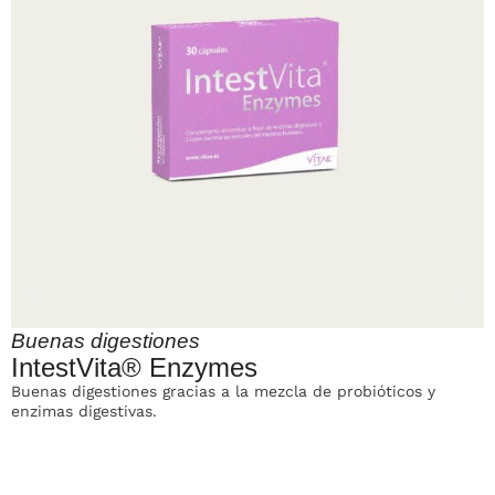
Buenas digestiones
P
IntestVita® Enzymes
Buenas digestiones gracias a la mezcla de probióticos y
C
enzimas digestivas.
e