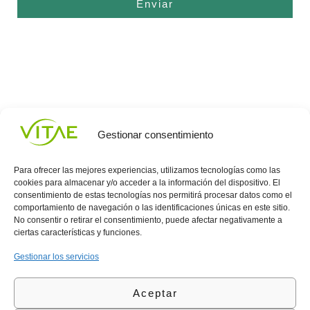
Enviar
Gestionar consentimiento
Para ofrecer las mejores experiencias, utilizamos tecnologías como las
cookies para almacenar y/o acceder a la información del dispositivo. El
consentimiento de estas tecnologías nos permitirá procesar datos como el
comportamiento de navegación o las identificaciones únicas en este sitio.
Conocenos
Política
(+34)
No consentir o retirar el consentimiento, puede afectar negativamente a
Vitae
de
935
ciertas características y funciones.
internaciona
Privacidad
908
l
Política
700
Gestionar los servicios
Contacto
de
contacta@vitae.es
Área
Cookies
Aceptar
profesional
Política