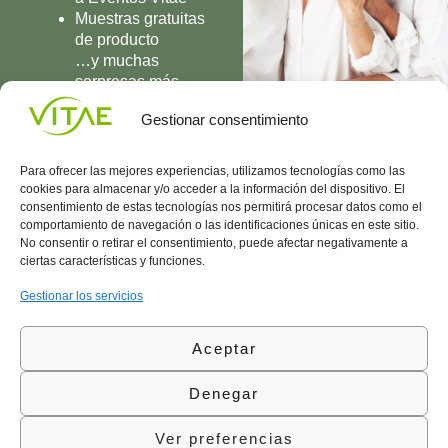
Muestras gratuitas
de producto
…y muchas
sorpresas más
UNIRME
Gestionar consentimiento
Para ofrecer las mejores experiencias, utilizamos tecnologías como las
cookies para almacenar y/o acceder a la información del dispositivo. El
consentimiento de estas tecnologías nos permitirá procesar datos como el
comportamiento de navegación o las identificaciones únicas en este sitio.
Conocenos
Política
(+34)
No consentir o retirar el consentimiento, puede afectar negativamente a
Vitae
de
935
ciertas características y funciones.
internaciona
Privacidad
908
l
Política
700
Gestionar los servicios
Contacto
de
contacta@vitae.es
Área
Cookies
Aceptar
profesional
Política
de
Denegar
Calidad
©Vitae Health Innovation S.L. Todos los derechos
Ver preferencias
reservados.