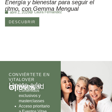
Energía y bienestar para seguir el
ritmo, con Gemma Mengual
Laura Fernández
abril 2, 2026
DESCUBRIR
CONVIÉRTETE EN
VITALOVER
Únete a la
comunidad
Olio
Vita
Contenidos
exclusivos y
masterclasses
Acceso prioritario
a Eventos Vitae