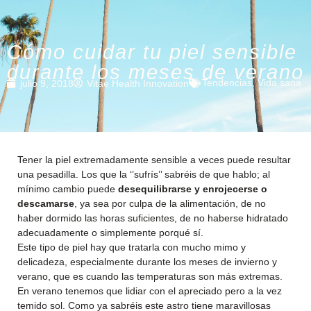
Cómo cuidar tu piel sensible
durante los meses de verano
Tendencias
,
Vida sana
julio 9, 2018
Vitae Health Innovation
Tener la piel extremadamente sensible a veces puede resultar
una pesadilla. Los que la ‘’sufrís’’ sabréis de que hablo; al
mínimo cambio puede
desequilibrarse y enrojecerse o
descamarse
, ya sea por culpa de la alimentación, de no
haber dormido las horas suficientes, de no haberse hidratado
adecuadamente o simplemente porqué sí.
Este tipo de piel hay que tratarla con mucho mimo y
delicadeza, especialmente durante los meses de invierno y
verano, que es cuando las temperaturas son más extremas.
En verano tenemos que lidiar con el apreciado pero a la vez
temido sol. Como ya sabréis este astro tiene maravillosas