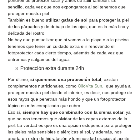
pondremos protector solar y antes de salir también. Es
sencillo, cada vez que nos expongamos al sol tenemos que
proteger nuestra piel.
También es bueno
utilizar gafas de sol
para proteger la piel
de los párpados y de debajo de los ojos, que es la más fina y
delicada del rostro.
No hay que puntualizar que si vamos a la playa o a la piscina
tenemos que tener un cuidado extra e ir renovando el
fotoprotector cada cierto tiempo, además de cada vez que
entremos y salgamos del agua.
Protección extra durante 24h
Por último,
si queremos una protección total
, existen
complementos nutricionales, como
OlioVita Sun
, que ayuda a
proteger nuestra piel desde el interior, es decir, nos protege de
esos rayos que penetran más hondo y que un fotoprotector
tópico es más complicado que cubra.
Eso sí,
siempre hay que combinarlo con la crema solar
, ya
que no nos tenemos que olvidar de las capas externas de la
piel. La verdad es que es una opción estupenda para proteger
las pieles más sensibles o alérgicas al sol, y además, nos
aporta un extra de hidratación y luminosidad gracias al aceite