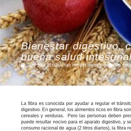
Bienestar digestivo, 
buena salud intestina
julio 19, 2016
Vitae Health Innovation
Sin cat
La fibra es conocida por ayudar a regular el tránsit
digestivo. En general, los alimentos ricos en fibra so
cereales y verduras. Pero las personas deben prest
puede resultar nocivo para el aparato digestivo, y 
consumo racional de agua (2 litros diarios), la fibra