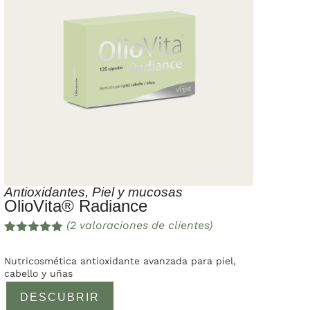
Antioxidantes
,
Piel y mucosas
OlioVita® Radiance
(
2
valoraciones de clientes)
Valorado
2
con
5.00
de
Nutricosmética antioxidante avanzada para piel,
5 en base
cabello y uñas
a
valoracione
DESCUBRIR
s de
clientes