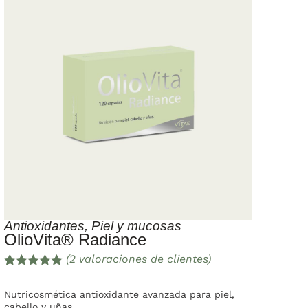
Antioxidantes
,
Piel y mucosas
OlioVita® Radiance
(
2
valoraciones de clientes)
Valorado
2
con
5.00
de
Nutricosmética antioxidante avanzada para piel,
5 en base
cabello y uñas