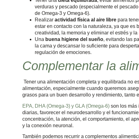
Tener una
dieta equilibrada
, evitar alimentos
verduras y pescado (especialmente el pescado 
de Omega-3 y Omega-6).
Realizar
actividad física al aire libre
para tene
estar en contacto con la naturaleza, ya que es b
creatividad, la memoria y eliminar el estrés y l
Una
buena higiene del sueño
, evitando las p
la cama y descansar lo suficiente para desperta
regulación de emociones.
Complementar la ali
Tener una alimentación completa y equilibrada no es
alimentación, especialmente cuando queremos asegu
grasos para un buen desarrollo y rendimiento, tanto 
EPA, DHA (Omega-3) y GLA (Omega-6)
son los más 
diarias, favorecer el neurodesarrollo y el funcionami
concentración, la atención, el comportamiento, el apre
y la conexión neuronal.
También podemos recurrir a complementos alimenticio