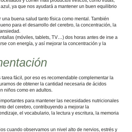
 procesados y comer más productos frescos, como frutas,
azul, ya que nos ayudará a mantener un buen equilibrio
r una buena salud tanto física como mental. También
ueno para el desarrollo del cerebro, la concentración, la
a ansiedad.
antallas (móviles, tablets, TV…) dos horas antes de irse a
rse con energía, y así mejorar la concentración y la
mentación
 tarea fácil, por eso es recomendable complementar la
rarnos de obtener la cantidad necesaria de ácidos
en niños como en adultos.
importantes para mantener las necesidades nutricionales
ento del cerebro, contribuyendo a mejorar la
ndizaje, el vocabulario, la lectura y escritura, la memoria
s cuando observamos un nivel alto de nervios, estrés y