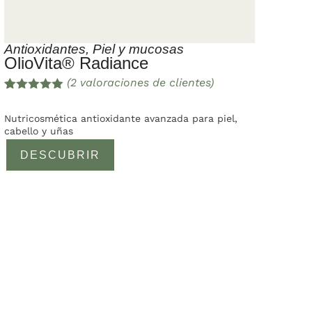
Antioxidantes
,
Piel y mucosas
OlioVita® Radiance
(
2
valoraciones de clientes)
Valorado
2
con
5.00
de
Nutricosmética antioxidante avanzada para piel,
5 en base
cabello y uñas
a
valoracione
DESCUBRIR
s de
clientes