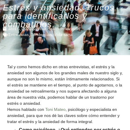
Estrés y ansiedad. Trucos
para identificarlos y
combatirlos.
abril 6, 2021
Vitae Health Innovation
Entrevistas
,
Tendencias
,
Vida sana
Tal y como hemos dicho en otras entrevistas, el estrés y la
ansiedad son algunos de los grandes males de nuestro siglo y,
aunque no son lo mismo, están íntimamente relacionados. Si
el estrés se mantiene en el tiempo, al punto de agotarnos, o la
ansiedad se retroalimenta y nos supera afectando a alguna
área de nuestra vida, podemos hablar de un trastorno por
estrés o ansiedad.
Hemos hablado con
Toni Mateo
, psicólogo y especialista en
ansiedad, para que nos dé las claves sobre cómo entender y
tratar el estrés y la ansiedad de forma integral.
Como psicólogo, ¿Qué entiendes por estrés o