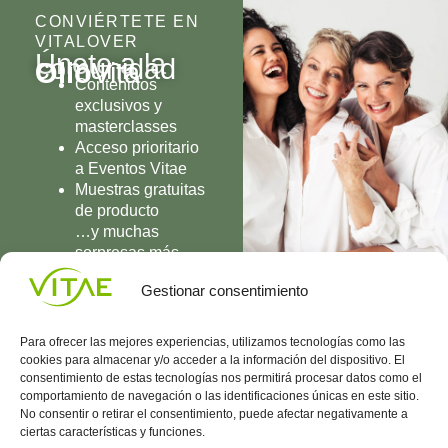
CONVIÉRTETE EN
VITALOVER
Únete a la
comunidad
Olio
Vita
Contenidos
exclusivos y
masterclasses
Acceso prioritario
a Eventos Vitae
Muestras gratuitas
de producto
…y muchas
sorpresas más
UNIRME
Gestionar consentimiento
Para ofrecer las mejores experiencias, utilizamos tecnologías como las
cookies para almacenar y/o acceder a la información del dispositivo. El
consentimiento de estas tecnologías nos permitirá procesar datos como el
comportamiento de navegación o las identificaciones únicas en este sitio.
Conocenos
Política
(+34)
No consentir o retirar el consentimiento, puede afectar negativamente a
Vitae
de
935
ciertas características y funciones.
internaciona
Privacidad
908