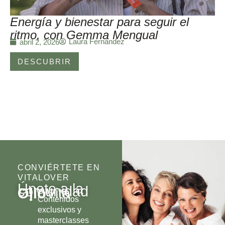
Energía y bienestar para seguir el
ritmo, con Gemma Mengual
Laura Fernández
abril 2, 2026
DESCUBRIR
CONVIÉRTETE EN
VITALOVER
Únete a la
comunidad
Olio
Vita
Contenidos
exclusivos y
masterclasses