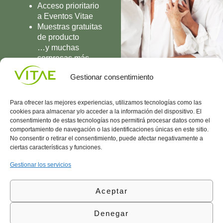
Acceso prioritario
a Eventos Vitae
Muestras gratuitas
de producto
…y muchas
sorpresas más
UNIRME
Gestionar consentimiento
Para ofrecer las mejores experiencias, utilizamos tecnologías como las
cookies para almacenar y/o acceder a la información del dispositivo. El
consentimiento de estas tecnologías nos permitirá procesar datos como el
comportamiento de navegación o las identificaciones únicas en este sitio.
Conocenos
Política
(+34)
No consentir o retirar el consentimiento, puede afectar negativamente a
Vitae
de
935
ciertas características y funciones.
internaciona
Privacidad
908
l
Política
700
Gestionar los servicios
Contacto
de
contacta@vitae.es
Área
Cookies
Aceptar
profesional
Política
de
Denegar
Calidad