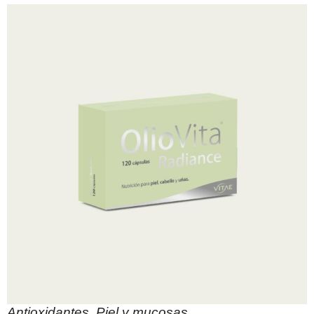
Antioxidantes
,
Piel y mucosas