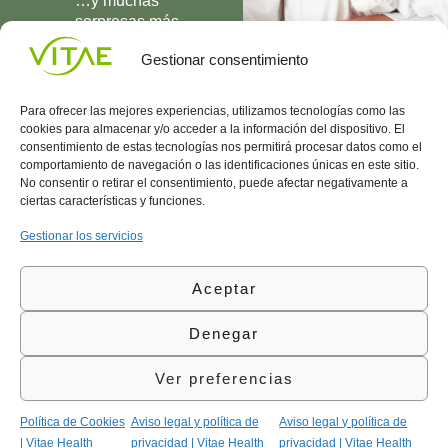
…y muchas
sorpresas más
UNIRME
Gestionar consentimiento
Para ofrecer las mejores experiencias, utilizamos tecnologías como las
cookies para almacenar y/o acceder a la información del dispositivo. El
consentimiento de estas tecnologías nos permitirá procesar datos como el
comportamiento de navegación o las identificaciones únicas en este sitio.
Conocenos
Política
(+34)
No consentir o retirar el consentimiento, puede afectar negativamente a
Vitae
de
935
ciertas características y funciones.
internaciona
Privacidad
908
l
Política
700
Gestionar los servicios
Contacto
de
contacta@vitae.es
Área
Cookies
Aceptar
profesional
Política
de
Denegar
Calidad
©Vitae Health Innovation S.L. Todos los derechos
Ver preferencias
reservados.
Política de Cookies
Aviso legal y política de
Aviso legal y política de
| Vitae Health
privacidad | Vitae Health
privacidad | Vitae Health