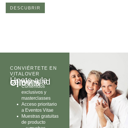
DESCUBRIR
CONVIÉRTETE EN
VITALOVER
Únete a la
comunidad
Olio
Vita
Contenidos
exclusivos y
masterclasses
Acceso prioritario
a Eventos Vitae
Muestras gratuitas
de producto