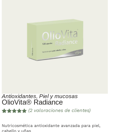
Antioxidantes
,
Piel y mucosas
OlioVita® Radiance
(
2
valoraciones de clientes)
Valorado
2
con
5.00
de
Nutricosmética antioxidante avanzada para piel,
5 en base
cabello y uñas
a