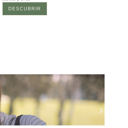
valoracione
DESCUBRIR
s de
clientes