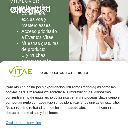
VITALOVER
Únete a la
comunidad
Olio
Vita
Contenidos
exclusivos y
masterclasses
Acceso prioritario
a Eventos Vitae
Muestras gratuitas
de producto
…y muchas
sorpresas más
UNIRME
Gestionar consentimiento
Para ofrecer las mejores experiencias, utilizamos tecnologías como las
cookies para almacenar y/o acceder a la información del dispositivo. El
consentimiento de estas tecnologías nos permitirá procesar datos como el
comportamiento de navegación o las identificaciones únicas en este sitio.
Conocenos
Política
(+34)
No consentir o retirar el consentimiento, puede afectar negativamente a
Vitae
de
935
ciertas características y funciones.
internaciona
Privacidad
908
l
Política
700
Gestionar los servicios
Contacto