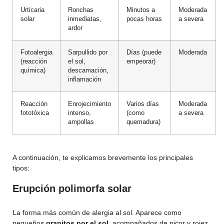
Urticaria
Ronchas
Minutos a
Moderada
solar
inmediatas,
pocas horas
a severa
ardor
Fotoalergia
Sarpullido por
Días (puede
Moderada
(reacción
el sol,
empeorar)
química)
descamación,
inflamación
Reacción
Enrojecimiento
Varios días
Moderada
fototóxica
intenso,
(como
a severa
ampollas
quemadura)
A continuación, te explicamos brevemente los principales
tipos:
Erupción polimorfa solar
La forma más común de alergia al sol. Aparece como
pequeños
granitos por el sol
, acompañados de picor y rojez.