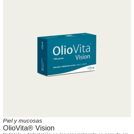
Piel y mucosas
OlioVita® Vision