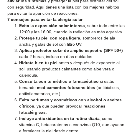
aliviar los síntomas
y proteger la piel para disfrutar del sol
con seguridad. Aquí tienes una lista con los mejores hábitos
para evitar la aparición de reacciones:
7 consejos para evitar la alergia solar
Evita la exposición solar intensa
, sobre todo entre las
12:00 y las 16:00, cuando la radiación es más agresiva.
Protege tu piel con ropa ligera
, sombreros de ala
ancha y gafas de sol con filtro UV.
Aplica protector solar de amplio espectro (SPF 50+)
cada 2 horas, incluso en días nublados.
Hidrata bien tu piel
antes y después de exponerte al
sol, usando productos calmantes como aloe vera o
caléndula.
Consulta con tu médico o farmacéutico
si estás
tomando
medicamentos fotosensibles
(antibióticos,
antiinflamatorios, etc.).
Evita perfumes y cosméticos con alcohol o aceites
cítricos
, ya que pueden provocar
reacciones
fotoalérgicas
.
Incluye antioxidantes en tu rutina diaria
, como
vitamina C, betacarotenos o coenzima Q10, que ayudan
a fortalecer la piel desde dentro.