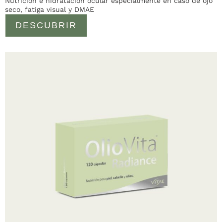
Nutrición e hidratación ocular especialmente en caso de ojo
seco, fatiga visual y DMAE
DESCUBRIR