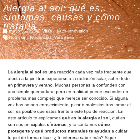
Alergia al sol: qué es,
síntomas, causas y cómo
tratarla
mayo 9, 2025
Vitae Health Innovation
Nutrición
,
Tendencias
,
Vida sana
La
alergia al sol
es una reacción cada vez más frecuente que
afecta a la piel tras exponerse a la radiación solar, sobre todo
en primavera y verano. Muchas personas la confunden con
una simple quemadura, pero en realidad puede esconder un
problema más complejo que merece ser conocido. Si alguna
vez has notado enrojecimiento, picor o molestias tras tomar el
sol, es posible que estés frente a este tipo de reacción. En
este artículo te explicamos
qué es la alergia al sol
, cuáles
son sus principales
síntomas
, y te contamos
cómo
protegerte y qué productos naturales te ayudan
a cuidar
tu piel de forma eficaz. ¿Te interesa saber más? Sigue