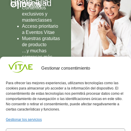
Únete a la
comunidad
Olio
Vita
Contenidos
exclusivos y
masterclasses
Acceso prioritario
a Eventos Vitae
Muestras gratuitas
de producto
…y muchas
sorpresas más
UNIRME
Gestionar consentimiento
Para ofrecer las mejores experiencias, utilizamos tecnologías como las
cookies para almacenar y/o acceder a la información del dispositivo. El
consentimiento de estas tecnologías nos permitirá procesar datos como el
comportamiento de navegación o las identificaciones únicas en este sitio.
Conocenos
Política
(+34)
No consentir o retirar el consentimiento, puede afectar negativamente a
Vitae
de
935
ciertas características y funciones.
internaciona
Privacidad
908
l
Política
700
Gestionar los servicios
Contacto
de
contacta@vitae.es
Área