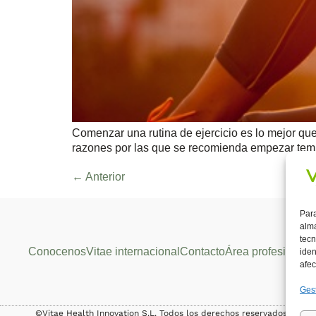
Comenzar una rutina de ejercicio es lo mejor que
razones por las que se recomienda empezar temp
←
Anterior
Para
alma
tecn
Conocenos
Vitae internacional
Contacto
Área profesional
iden
afec
Gest
©Vitae Health Innovation S.L. Todos los derechos reservados.