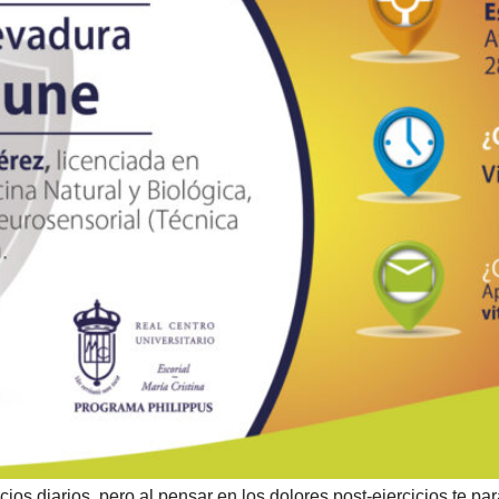
icios diarios, pero al pensar en los dolores post-ejercicios te p