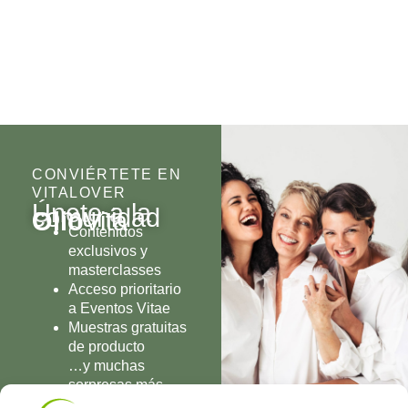
CONVIÉRTETE EN
VITALOVER
Únete a la
comunidad
Olio
Vita
Contenidos
exclusivos y
masterclasses
Acceso prioritario
a Eventos Vitae
Muestras gratuitas
de producto
…y muchas
sorpresas más