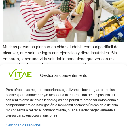
Muchas personas piensan en vida saludable como algo difícil de
alcanzar, que solo se logra con ejercicios y dieta insufribles. Sin
embargo, tener una vida saludable nada tiene que ver con esa
percepción, al contrario tiene que ver con cuidar tanto nuestra
mente como nuestro cuerpo. Llevar una vida saludable no solo te
Gestionar consentimiento
permitirá una […]
Siguiente
→
Para ofrecer las mejores experiencias, utilizamos tecnologías como las
cookies para almacenar y/o acceder a la información del dispositivo. El
consentimiento de estas tecnologías nos permitirá procesar datos como el
comportamiento de navegación o las identificaciones únicas en este sitio.
Conocenos
Política
(+34)
No consentir o retirar el consentimiento, puede afectar negativamente a
Vitae
de
935
ciertas características y funciones.
internaciona
Privacidad
908
l
Política
700
Gestionar los servicios