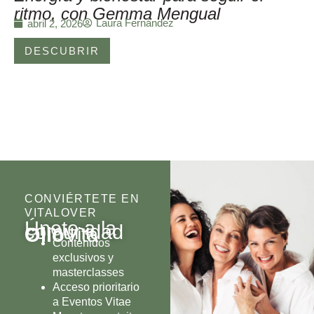
ritmo, con Gemma Mengual
Laura Fernández
abril 2, 2026
DESCUBRIR
CONVIÉRTETE EN
VITALOVER
Únete a la
comunidad
Olio
Vita
Contenidos
exclusivos y
masterclasses
Acceso prioritario
a Eventos Vitae