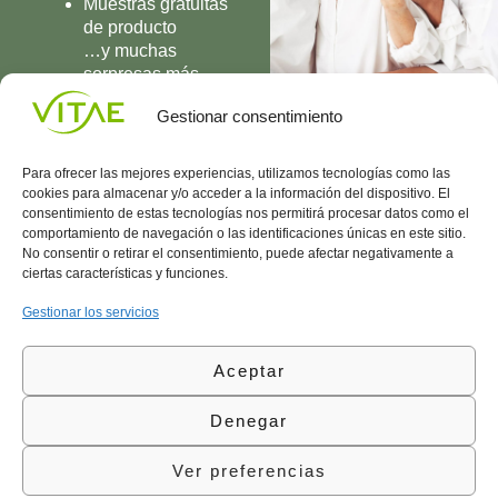
Muestras gratuitas
de producto
…y muchas
sorpresas más
UNIRME
Gestionar consentimiento
Para ofrecer las mejores experiencias, utilizamos tecnologías como las
cookies para almacenar y/o acceder a la información del dispositivo. El
consentimiento de estas tecnologías nos permitirá procesar datos como el
comportamiento de navegación o las identificaciones únicas en este sitio.
Conocenos
Política
(+34)
No consentir o retirar el consentimiento, puede afectar negativamente a
Vitae
de
935
ciertas características y funciones.
internaciona
Privacidad
908
l
Política
700
Gestionar los servicios
Contacto
de
contacta@vitae.es
Área
Cookies
Aceptar
profesional
Política
de
Denegar
Calidad
©Vitae Health Innovation S.L. Todos los derechos
Ver preferencias
reservados.