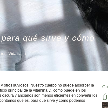
 para qué sirve y cómo
ción
,
Vida sana
 y otros lluviosos. Nuestro cuerpo no puede absorber la
Co
icio principal de la vitamina D, como puede en los
oscura y ancianos son menos eficientes en convertir los
Ú
e contamos qué es, para que sirve y cómo podemos