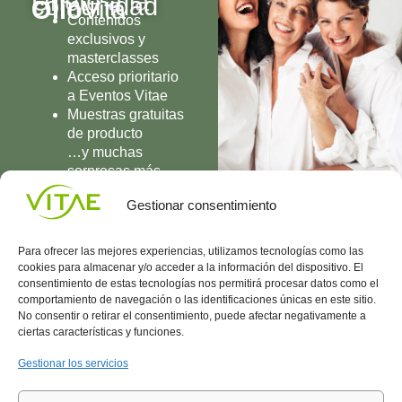
Únete a la
comunidad
Olio
Vita
Contenidos
exclusivos y
masterclasses
Acceso prioritario
a Eventos Vitae
Muestras gratuitas
de producto
…y muchas
sorpresas más
UNIRME
Gestionar consentimiento
Para ofrecer las mejores experiencias, utilizamos tecnologías como las
cookies para almacenar y/o acceder a la información del dispositivo. El
consentimiento de estas tecnologías nos permitirá procesar datos como el
comportamiento de navegación o las identificaciones únicas en este sitio.
Conocenos
Política
(+34)
No consentir o retirar el consentimiento, puede afectar negativamente a
Vitae
de
935
ciertas características y funciones.
internaciona
Privacidad
908
l
Política
700
Gestionar los servicios
Contacto
de
contacta@vitae.es
Área
Cookies