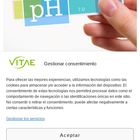
El equilibrio del pH de nuestro cuerpo es la clave para disfrutar de
Gestionar consentimiento
una buena salud. Esto nos permite identificar si nuestro cuerpo
está en un estado saludable de los niveles de alcalinidad o acidez.
Si esto son demasiado altos o bajos, ponen en riesgo nuestra
Para ofrecer las mejores experiencias, utilizamos tecnologías como las
salud.
cookies para almacenar y/o acceder a la información del dispositivo. El
consentimiento de estas tecnologías nos permitirá procesar datos como el
comportamiento de navegación o las identificaciones únicas en este sitio.
Conocenos
Política
(+34)
No consentir o retirar el consentimiento, puede afectar negativamente a
Vitae
de
935
ciertas características y funciones.
internaciona
Privacidad
908
l
Política
700
Gestionar los servicios
Contacto
de
contacta@vitae.es
Área
Cookies
Aceptar
profesional
Política