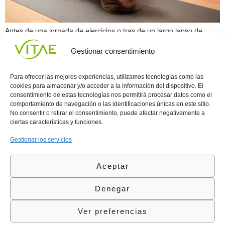
Antes de una jornada de ejercicios o tras de un largo lapso de
ejercicios cardiovasculares, de rapidez o fuerza lo mejor para tu
Gestionar consentimiento
cuerpo es el estiramiento, el cual no solo te devolverá la longitud
normal de tus músculos, sino que te proveerá de una mejor
circulación sanguínea. Si deseas un cuerpo saludable, estético y
Para ofrecer las mejores experiencias, utilizamos tecnologías como las
[…]
cookies para almacenar y/o acceder a la información del dispositivo. El
consentimiento de estas tecnologías nos permitirá procesar datos como el
comportamiento de navegación o las identificaciones únicas en este sitio.
Conocenos
Política
(+34)
No consentir o retirar el consentimiento, puede afectar negativamente a
Vitae
de
935
ciertas características y funciones.
internaciona
Privacidad
908
l
Política
700
Gestionar los servicios
Contacto
de
contacta@vitae.es
Área
Cookies
Aceptar
profesional
Política
de
Denegar
Calidad
©Vitae Health Innovation S.L. Todos los derechos
Ver preferencias
reservados.