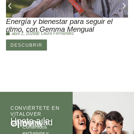
Energía y bienestar para seguir el
ritmo, con Gemma Mengual
Laura Fernández
abril 2, 2026
DESCUBRIR
CONVIÉRTETE EN
VITALOVER
Únete a la
comunidad
Olio
Vita
Contenidos
exclusivos y