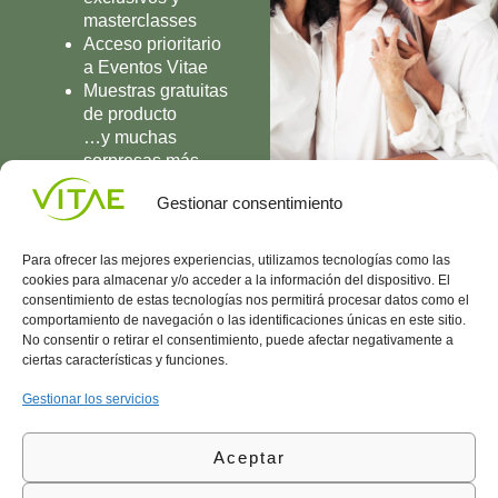
masterclasses
Acceso prioritario
a Eventos Vitae
Muestras gratuitas
de producto
…y muchas
sorpresas más
UNIRME
Gestionar consentimiento
Para ofrecer las mejores experiencias, utilizamos tecnologías como las
cookies para almacenar y/o acceder a la información del dispositivo. El
consentimiento de estas tecnologías nos permitirá procesar datos como el
comportamiento de navegación o las identificaciones únicas en este sitio.
Conocenos
Política
(+34)
No consentir o retirar el consentimiento, puede afectar negativamente a
Vitae
de
935
ciertas características y funciones.
internaciona
Privacidad
908
l
Política
700
Gestionar los servicios
Contacto
de
contacta@vitae.es
Área
Cookies
Aceptar
profesional
Política
de