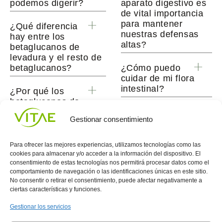
podemos digerir?
aparato digestivo es
de vital importancia
para mantener
¿Qué diferencia
nuestras defensas
hay entre los
altas?
betaglucanos de
levadura y el resto de
betaglucanos?
¿Cómo puedo
cuidar de mi flora
intestinal?
¿Por qué los
betaglucanos de
levadura son buenos
¿Qué papel
Gestionar consentimiento
para el sistema
juega la alimentación
inmune?
en nuestro sistema
inmune?
Para ofrecer las mejores experiencias, utilizamos tecnologías como las
cookies para almacenar y/o acceder a la información del dispositivo. El
consentimiento de estas tecnologías nos permitirá procesar datos como el
comportamiento de navegación o las identificaciones únicas en este sitio.
Conocenos
Política
(+34)
No consentir o retirar el consentimiento, puede afectar negativamente a
Vitae
de
935
ciertas características y funciones.
internaciona
Privacidad
908
l
Política
700
Gestionar los servicios
Contacto
de
contacta@vitae.es