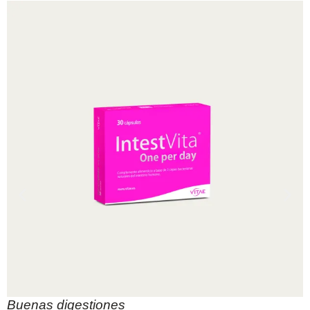
Buenas digestiones
B