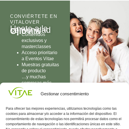
CONVIÉRTETE EN
VITALOVER
Únete a la
comunidad
Olio
Vita
Contenidos
exclusivos y
masterclasses
Acceso prioritario
a Eventos Vitae
Muestras gratuitas
de producto
…y muchas
sorpresas más
UNIRME
Gestionar consentimiento
Para ofrecer las mejores experiencias, utilizamos tecnologías como las
cookies para almacenar y/o acceder a la información del dispositivo. El
consentimiento de estas tecnologías nos permitirá procesar datos como el
comportamiento de navegación o las identificaciones únicas en este sitio.
Conocenos
Política
(+34)